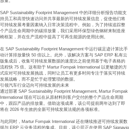
放量。
SAP Sustainability Footprint Management 中的详细分析报告功能支
持员工和高管快速访问并共享最新的可持续发展信息，促使他们将
可持续发展考量因素纳入日常决策流程中。例如，为了持续追踪整
个产品生命周期中的碳排放量，我们采用环保型绿色钢材来制造座
椅框架，并在生产流程中提高了可再生能源的使用比例。
在 SAP Sustainability Footprint Management 中运行碳足迹计算比手
动计算排放量快 50 倍以上。此外，该解决方案与 SAP ERP 私有云
版集成后，收集可持续发展数据的速度比之前使用基于电子表格的
流程快 75 倍。这有助于 Martur Fompak International 以更敏捷的方
式应对可持续发展挑战，同时让员工有更多时间专注于落实可持续
发展战略，而不是忙于处理繁琐的数据。
引领汽车行业迈向可持续发展的未来
通过部署 SAP Sustainability Footprint Management, Martur Fompak
International 现在可以在从原材料到客户交付的整个产品生命周期
中，跟踪产品的排放量。借助这项成果，该公司提前两年达到了即
将在 2026 年生效的全新可持续发展法规的各项标准。
与此同时，Martur Fompak International 还在继续推进可持续发展数
据与 ERP 云业务流程的集成。目前，该公司正在使用 SAP Signavio