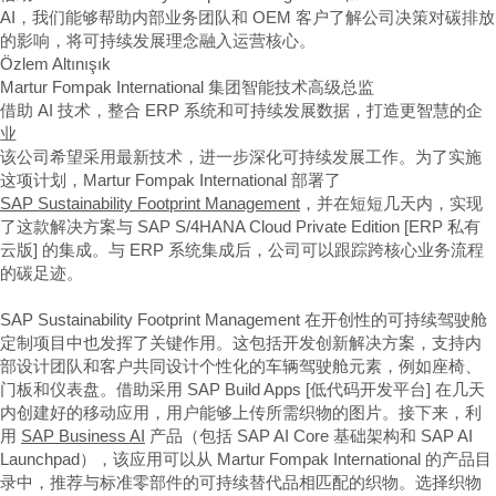
AI，我们能够帮助内部业务团队和 OEM 客户了解公司决策对碳排放
的影响，将可持续发展理念融入运营核心。
Özlem Altınışık
Martur Fompak International 集团智能技术高级总监
借助 AI 技术，整合 ERP 系统和可持续发展数据，打造更智慧的企
业
该公司希望采用最新技术，进一步深化可持续发展工作。为了实施
这项计划，Martur Fompak International 部署了
SAP Sustainability Footprint Management
，并在短短几天内，实现
了这款解决方案与 SAP S/4HANA Cloud Private Edition [ERP 私有
云版] 的集成。与 ERP 系统集成后，公司可以跟踪跨核心业务流程
的碳足迹。
SAP Sustainability Footprint Management 在开创性的可持续驾驶舱
定制项目中也发挥了关键作用。这包括开发创新解决方案，支持内
部设计团队和客户共同设计个性化的车辆驾驶舱元素，例如座椅、
门板和仪表盘。借助采用 SAP Build Apps [低代码开发平台] 在几天
内创建好的移动应用，用户能够上传所需织物的图片。接下来，利
用
SAP Business AI
产品（包括 SAP AI Core 基础架构和 SAP AI
Launchpad），该应用可以从 Martur Fompak International 的产品目
录中，推荐与标准零部件的可持续替代品相匹配的织物。选择织物